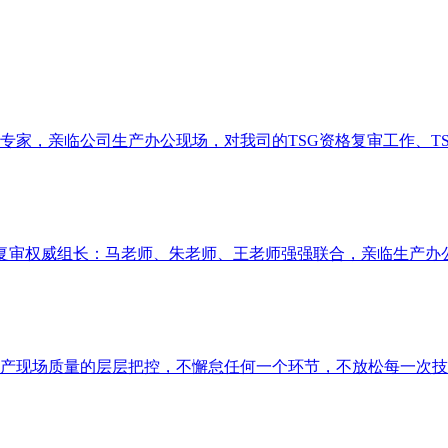
三位专家，亲临公司生产办公现场，对我司的TSG资格复审工作、T
派专业复审权威组长：马老师、朱老师、王老师强强联合，亲临生产办
产现场质量的层层把控，不懈怠任何一个环节，不放松每一次技